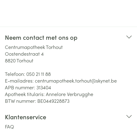
Neem contact met ons op
Centrumapotheek Torhout
Oostendestraat 4
8820
Torhout
Telefoon:
050 21 11 88
E-mailadres:
centrumapotheek.torhout@
skynet.be
APB nummer:
313404
Apotheek titularis:
Annelore Verbrugghe
BTW nummer:
BE0449228873
Klantenservice
FAQ