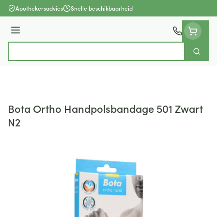
Ga naar de inhoud
Apothekersadvies
Snelle beschikbaarheid
Menu
Zoek
Product, merk, categorie...
Bota Ortho Handpolsbandage 501 Zwart
N2