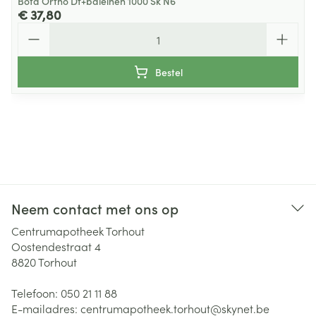
Bota Ortho Df+baleinen 1000 Sk N6
€ 37,80
Aantal
Bestel
Neem contact met ons op
Centrumapotheek Torhout
Oostendestraat 4
8820
Torhout
Telefoon:
050 21 11 88
E-mailadres:
centrumapotheek.torhout@
skynet.be