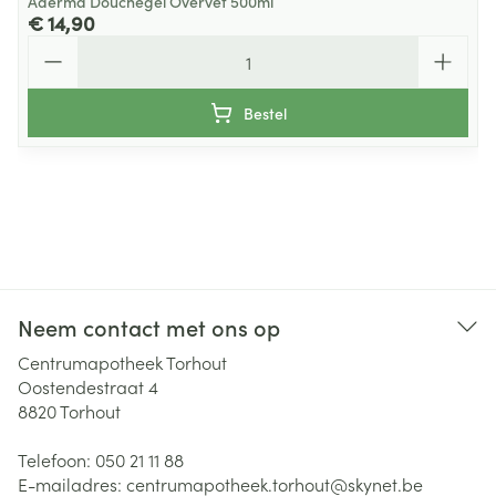
Aderma Douchegel Overvet 500ml
€ 14,90
Aantal
Bestel
Neem contact met ons op
Centrumapotheek Torhout
Oostendestraat 4
8820
Torhout
Telefoon:
050 21 11 88
E-mailadres:
centrumapotheek.torhout@
skynet.be