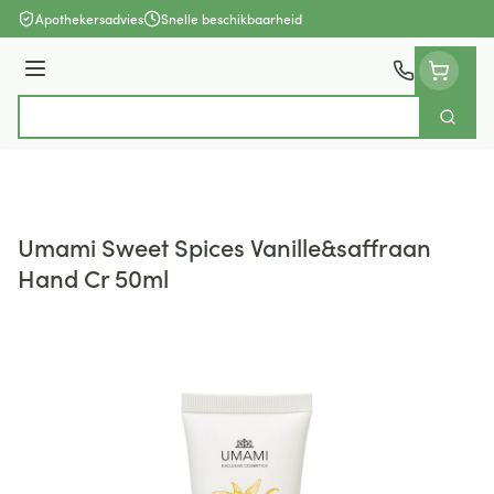
Ga naar de inhoud
Apothekersadvies
Snelle beschikbaarheid
Menu
Zoek
Product, merk, categorie...
Umami Sweet Spices Vanille&saffraan
Hand Cr 50ml