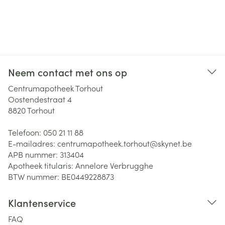
Neem contact met ons op
Centrumapotheek Torhout
Oostendestraat 4
8820
Torhout
Telefoon:
050 21 11 88
E-mailadres:
centrumapotheek.torhout@
skynet.be
APB nummer:
313404
Apotheek titularis:
Annelore Verbrugghe
BTW nummer:
BE0449228873
Klantenservice
FAQ