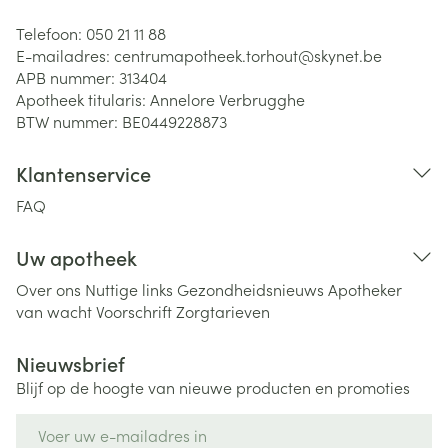
Telefoon:
050 21 11 88
E-mailadres:
centrumapotheek.torhout@
skynet.be
APB nummer:
313404
Apotheek titularis:
Annelore Verbrugghe
BTW nummer:
BE0449228873
Klantenservice
FAQ
Uw apotheek
Over ons
Nuttige links
Gezondheidsnieuws
Apotheker
van wacht
Voorschrift
Zorgtarieven
Nieuwsbrief
Blijf op de hoogte van nieuwe producten en promoties
E-mail adres