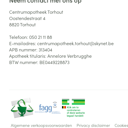
Centrumapotheek Torhout
Oostendestraat 4
8820
Torhout
Telefoon:
050 21 11 88
E-mailadres:
centrumapotheek.torhout@
skynet.be
APB nummer:
313404
Apotheek titularis:
Annelore Verbrugghe
BTW nummer:
BE0449228873
Algemene verkoopsvoorwaarden
Privacy disclaimer
Cookie