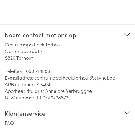
Neem contact met ons op
Centrumapotheek Torhout
Oostendestraat 4
8820
Torhout
Telefoon:
050 21 11 88
E-mailadres:
centrumapotheek.torhout@
skynet.be
APB nummer:
313404
Apotheek titularis:
Annelore Verbrugghe
BTW nummer:
BE0449228873
Klantenservice
FAQ