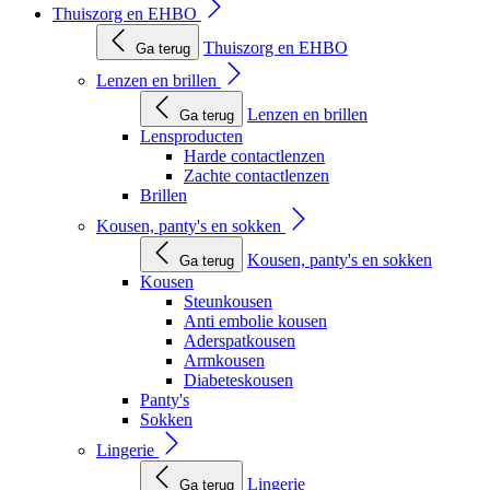
Thuiszorg en EHBO
Thuiszorg en EHBO
Ga terug
Lenzen en brillen
Lenzen en brillen
Ga terug
Lensproducten
Harde contactlenzen
Zachte contactlenzen
Brillen
Kousen, panty's en sokken
Kousen, panty's en sokken
Ga terug
Kousen
Steunkousen
Anti embolie kousen
Aderspatkousen
Armkousen
Diabeteskousen
Panty's
Sokken
Lingerie
Lingerie
Ga terug