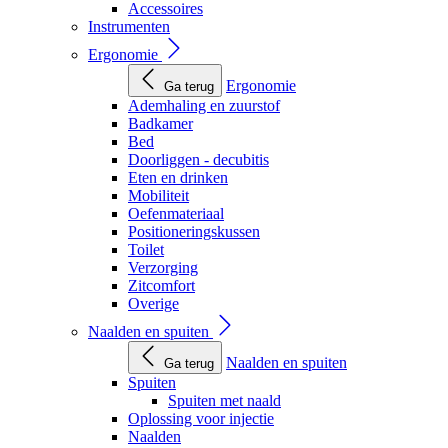
Accessoires
Instrumenten
Ergonomie
Ergonomie
Ga terug
Ademhaling en zuurstof
Badkamer
Bed
Doorliggen - decubitis
Eten en drinken
Mobiliteit
Oefenmateriaal
Positioneringskussen
Toilet
Verzorging
Zitcomfort
Overige
Naalden en spuiten
Naalden en spuiten
Ga terug
Spuiten
Spuiten met naald
Oplossing voor injectie
Naalden