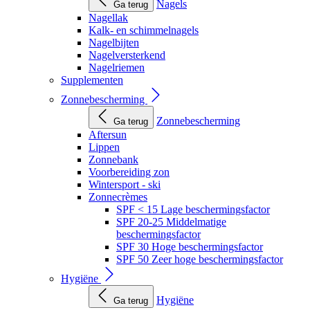
Nagels
Ga terug
Nagellak
Kalk- en schimmelnagels
Nagelbijten
Nagelversterkend
Nagelriemen
Supplementen
Zonnebescherming
Zonnebescherming
Ga terug
Aftersun
Lippen
Zonnebank
Voorbereiding zon
Wintersport - ski
Zonnecrèmes
SPF < 15 Lage beschermingsfactor
SPF 20-25 Middelmatige
beschermingsfactor
SPF 30 Hoge beschermingsfactor
SPF 50 Zeer hoge beschermingsfactor
Hygiëne
Hygiëne
Ga terug