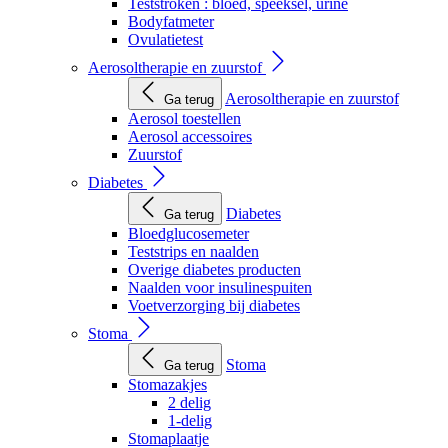
Teststroken : bloed, speeksel, urine
Bodyfatmeter
Ovulatietest
Aerosoltherapie en zuurstof
Aerosoltherapie en zuurstof
Ga terug
Aerosol toestellen
Aerosol accessoires
Zuurstof
Diabetes
Diabetes
Ga terug
Bloedglucosemeter
Teststrips en naalden
Overige diabetes producten
Naalden voor insulinespuiten
Voetverzorging bij diabetes
Stoma
Stoma
Ga terug
Stomazakjes
2 delig
1-delig
Stomaplaatje