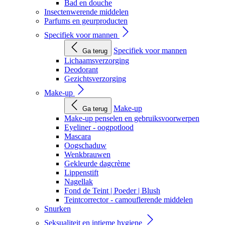
Bad en douche
Insectenwerende middelen
Parfums en geurproducten
Specifiek voor mannen
Specifiek voor mannen
Ga terug
Lichaamsverzorging
Deodorant
Gezichtsverzorging
Make-up
Make-up
Ga terug
Make-up penselen en gebruiksvoorwerpen
Eyeliner - oogpotlood
Mascara
Oogschaduw
Wenkbrauwen
Gekleurde dagcrème
Lippenstift
Nagellak
Fond de Teint | Poeder | Blush
Teintcorrector - camouflerende middelen
Snurken
Seksualiteit en intieme hygiene