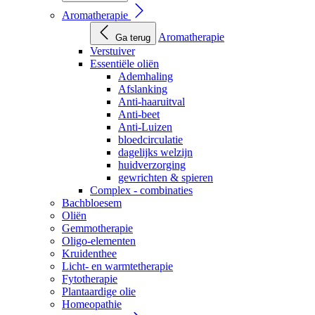
Aromatherapie
Aromatherapie
Ga terug
Verstuiver
Essentiële oliën
Ademhaling
Afslanking
Anti-haaruitval
Anti-beet
Anti-Luizen
bloedcirculatie
dagelijks welzijn
huidverzorging
gewrichten & spieren
Complex - combinaties
Bachbloesem
Oliën
Gemmotherapie
Oligo-elementen
Kruidenthee
Licht- en warmtetherapie
Fytotherapie
Plantaardige olie
Homeopathie