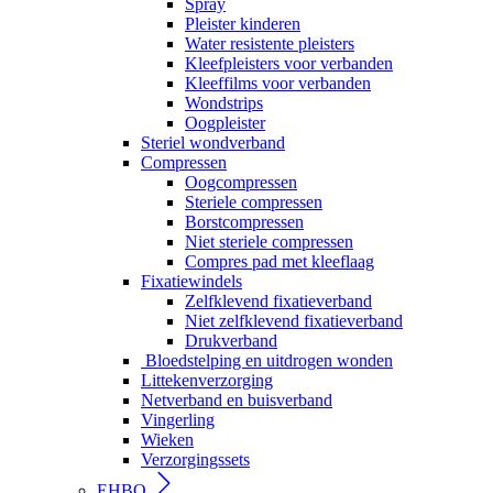
Spray
Pleister kinderen
Water resistente pleisters
Kleefpleisters voor verbanden
Kleeffilms voor verbanden
Wondstrips
Oogpleister
Steriel wondverband
Compressen
Oogcompressen
Steriele compressen
Borstcompressen
Niet steriele compressen
Compres pad met kleeflaag
Fixatiewindels
Zelfklevend fixatieverband
Niet zelfklevend fixatieverband
Drukverband
Bloedstelping en uitdrogen wonden
Littekenverzorging
Netverband en buisverband
Vingerling
Wieken
Verzorgingssets
EHBO