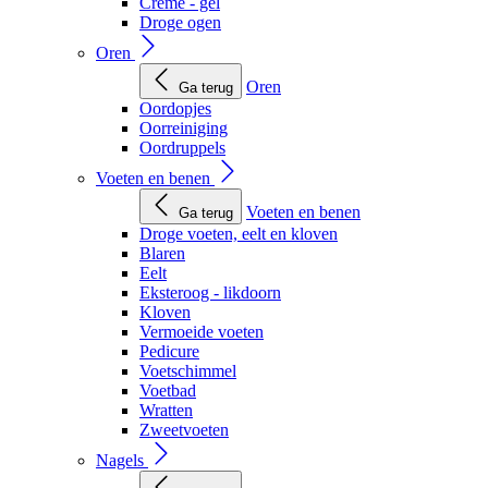
Creme - gel
Droge ogen
Oren
Oren
Ga terug
Oordopjes
Oorreiniging
Oordruppels
Voeten en benen
Voeten en benen
Ga terug
Droge voeten, eelt en kloven
Blaren
Eelt
Eksteroog - likdoorn
Kloven
Vermoeide voeten
Pedicure
Voetschimmel
Voetbad
Wratten
Zweetvoeten
Nagels