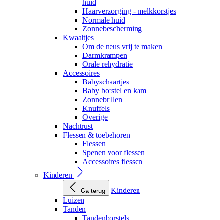
huid
Haarverzorging - melkkorstjes
Normale huid
Zonnebescherming
Kwaaltjes
Om de neus vrij te maken
Darmkrampen
Orale rehydratie
Accessoires
Babyschaartjes
Baby borstel en kam
Zonnebrillen
Knuffels
Overige
Nachtrust
Flessen & toebehoren
Flessen
Spenen voor flessen
Accessoires flessen
Kinderen
Kinderen
Ga terug
Luizen
Tanden
Tandenborstels