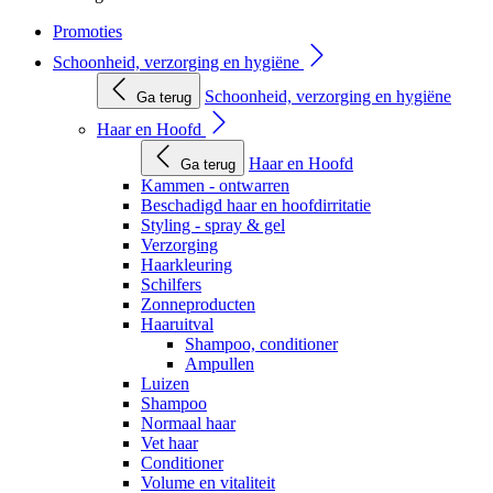
Promoties
Schoonheid, verzorging en hygiëne
Schoonheid, verzorging en hygiëne
Ga terug
Haar en Hoofd
Haar en Hoofd
Ga terug
Kammen - ontwarren
Beschadigd haar en hoofdirritatie
Styling - spray & gel
Verzorging
Haarkleuring
Schilfers
Zonneproducten
Haaruitval
Shampoo, conditioner
Ampullen
Luizen
Shampoo
Normaal haar
Vet haar
Conditioner
Volume en vitaliteit