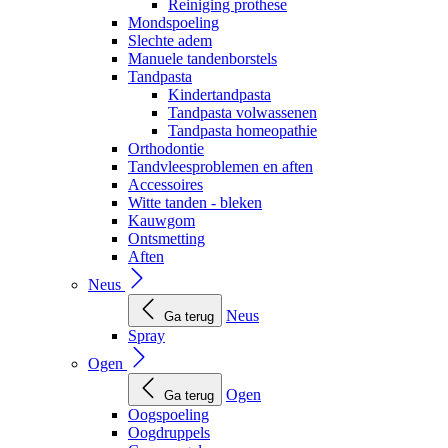
Reiniging prothese
Mondspoeling
Slechte adem
Manuele tandenborstels
Tandpasta
Kindertandpasta
Tandpasta volwassenen
Tandpasta homeopathie
Orthodontie
Tandvleesproblemen en aften
Accessoires
Witte tanden - bleken
Kauwgom
Ontsmetting
Aften
Neus
Neus
Ga terug
Spray
Ogen
Ogen
Ga terug
Oogspoeling
Oogdruppels