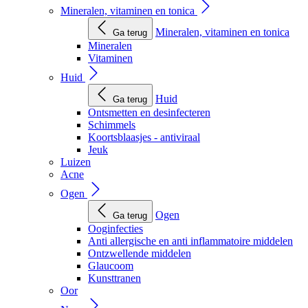
Mineralen, vitaminen en tonica
Mineralen, vitaminen en tonica
Ga terug
Mineralen
Vitaminen
Huid
Huid
Ga terug
Ontsmetten en desinfecteren
Schimmels
Koortsblaasjes - antiviraal
Jeuk
Luizen
Acne
Ogen
Ogen
Ga terug
Ooginfecties
Anti allergische en anti inflammatoire middelen
Ontzwellende middelen
Glaucoom
Kunsttranen
Oor