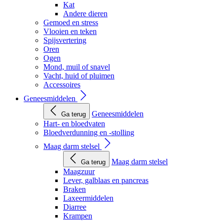
Kat
Andere dieren
Gemoed en stress
Vlooien en teken
Spijsvertering
Oren
Ogen
Mond, muil of snavel
Vacht, huid of pluimen
Accessoires
Geneesmiddelen
Geneesmiddelen
Ga terug
Hart- en bloedvaten
Bloedverdunning en -stolling
Maag darm stelsel
Maag darm stelsel
Ga terug
Maagzuur
Lever, galblaas en pancreas
Braken
Laxeermiddelen
Diarree
Krampen