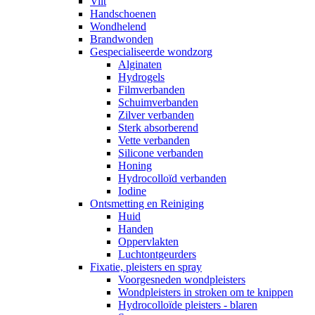
Vilt
Handschoenen
Wondhelend
Brandwonden
Gespecialiseerde wondzorg
Alginaten
Hydrogels
Filmverbanden
Schuimverbanden
Zilver verbanden
Sterk absorberend
Vette verbanden
Silicone verbanden
Honing
Hydrocolloïd verbanden
Iodine
Ontsmetting en Reiniging
Huid
Handen
Oppervlakten
Luchtontgeurders
Fixatie, pleisters en spray
Voorgesneden wondpleisters
Wondpleisters in stroken om te knippen
Hydrocolloïde pleisters - blaren