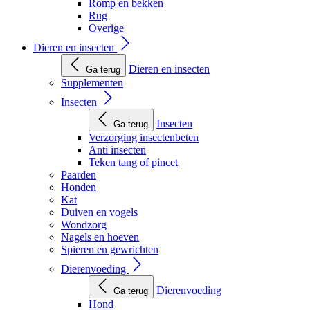
Romp en bekken
Rug
Overige
Dieren en insecten
Dieren en insecten
Ga terug
Supplementen
Insecten
Insecten
Ga terug
Verzorging insectenbeten
Anti insecten
Teken tang of pincet
Paarden
Honden
Kat
Duiven en vogels
Wondzorg
Nagels en hoeven
Spieren en gewrichten
Dierenvoeding
Dierenvoeding
Ga terug
Hond