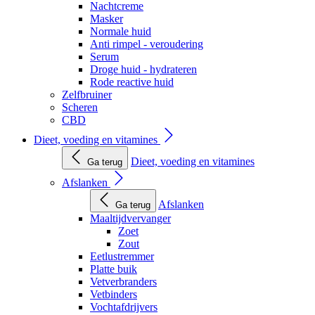
Nachtcreme
Masker
Normale huid
Anti rimpel - veroudering
Serum
Droge huid - hydrateren
Rode reactive huid
Zelfbruiner
Scheren
CBD
Dieet, voeding en vitamines
Dieet, voeding en vitamines
Ga terug
Afslanken
Afslanken
Ga terug
Maaltijdvervanger
Zoet
Zout
Eetlustremmer
Platte buik
Vetverbranders
Vetbinders
Vochtafdrijvers