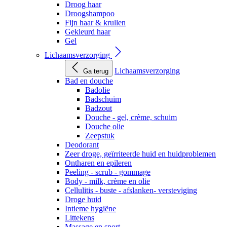
Droog haar
Droogshampoo
Fijn haar & krullen
Gekleurd haar
Gel
Lichaamsverzorging
Lichaamsverzorging
Ga terug
Bad en douche
Badolie
Badschuim
Badzout
Douche - gel, crème, schuim
Douche olie
Zeepstuk
Deodorant
Zeer droge, geïrriteerde huid en huidproblemen
Ontharen en epileren
Peeling - scrub - gommage
Body - milk, crème en olie
Cellulitis - buste - afslanken- versteviging
Droge huid
Intieme hygiëne
Littekens
Massage en sport