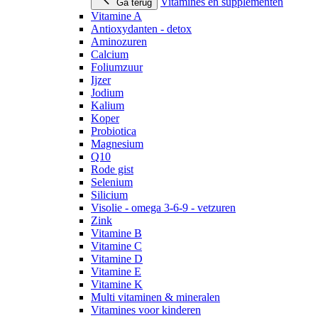
Vitamines en supplementen
Ga terug
Vitamine A
Antioxydanten - detox
Aminozuren
Calcium
Foliumzuur
Ijzer
Jodium
Kalium
Koper
Probiotica
Magnesium
Q10
Rode gist
Selenium
Silicium
Visolie - omega 3-6-9 - vetzuren
Zink
Vitamine B
Vitamine C
Vitamine D
Vitamine E
Vitamine K
Multi vitaminen & mineralen
Vitamines voor kinderen