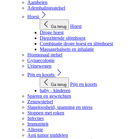
Aambeien
Ademhalingsstelsel
Hoest
Hoest
Ga terug
Droge hoest
Diepzittende slijmhoest
Combinatie droge hoest en slijmhoest
Massagebalsem en inhalatie
Hormonaal stelsel
Gynaecologie
Urinewegen
Pijn en koorts
Pijn en koorts
Ga terug
baby - kinderen
Spieren en gewrichten
Zenuwstelsel
Slapeloosheid, spanning en stress
Stoppen met roken
Infecties
Immuniteit
Allergie
Anti tumor middelen