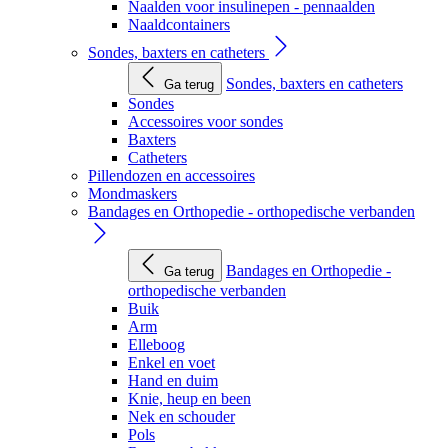
Naalden voor insulinepen - pennaalden
Naaldcontainers
Sondes, baxters en catheters
Sondes, baxters en catheters
Ga terug
Sondes
Accessoires voor sondes
Baxters
Catheters
Pillendozen en accessoires
Mondmaskers
Bandages en Orthopedie - orthopedische verbanden
Bandages en Orthopedie -
Ga terug
orthopedische verbanden
Buik
Arm
Elleboog
Enkel en voet
Hand en duim
Knie, heup en been
Nek en schouder
Pols