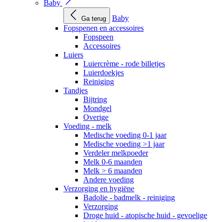
Baby
Baby
Ga terug
Fopspenen en accessoires
Fopspeen
Accessoires
Luiers
Luiercrème - rode billetjes
Luierdoekjes
Reiniging
Tandjes
Bijtring
Mondgel
Overige
Voeding - melk
Medische voeding 0-1 jaar
Medische voeding >1 jaar
Verdeler melkpoeder
Melk 0-6 maanden
Melk > 6 maanden
Andere voeding
Verzorging en hygiëne
Badolie - badmelk - reiniging
Verzorging
Droge huid - atopische huid - gevoelige