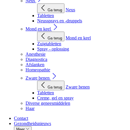
Neus
Neus
Ga terug
Tabletten
Neussprays en -druppels
Mond en keel
Mond en keel
Ga terug
Zuigtabletten
Spray - oplossing
Anesthesie
Diagnostica
Afslanken
Homeopathie
Zware benen
Zware benen
Ga terug
Tabletten
Creme, gel en spray
Diverse geneesmiddelen
Haar
Contact
Gezondheidsnieuws
Meer