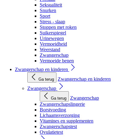
Seksualiteit
Snurken
Sport
Stress - slaap
Stoppen met roken
Suikerspiegel
Urinewegen
Vermoeidheid
Weerstand
Zwangerschap
Vermoeide benen
Zwangerschap en kinderen
Zwangerschap en kinderen
Ga terug
Zwangerschap
Zwangerschap
Ga terug
Zwangerschapslingerie
Borstvoeding
Lichaamsverzorging
Vitamines en supplementen
Zwangerschapstest
Ovulatietest