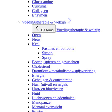
Glucosamine
Curcuma
Collageen
Enzymen
Voedingstherapie & welzijn
Voedingstherapie & welzijn
Ga terug
Ogen
Neus
Keel
Pastilles en bonbons
Siroop
Spray
Botten, spieren en gewrichten
Cholesterol
Darmflora - metabolisme - spijsvertering
Energie
Geheugen & concentratie
Haar (uitval) en nagels
Hart- en bloedvaten
Huid
Luchtwegen en ademhalen
Menopauze
Mentaal evenwicht
Prostaat