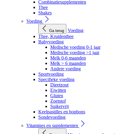
Combinatiesupplementen
Thee
Shakes
Voeding
Voeding
Ga terug
Thee, Kruidenthee
Babyvoeding
Medische voeding 0-1 jaar
Medische voeding >1 jaar
Melk 0-6 maanden
Melk > 6 maanden
Andere voeding
Sportvoeding
Specifieke voeding
Dieetzout
Eiwitten
Gluten
Zoetstof
Suikervrij
Keelpastilles en bonbons
Sondevoeding
Vitamines en supplementen