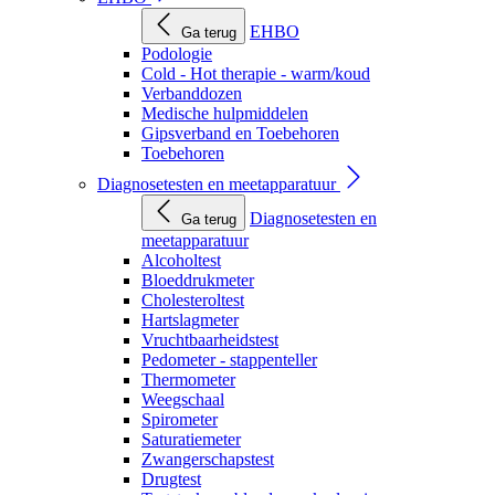
EHBO
Ga terug
Podologie
Cold - Hot therapie - warm/koud
Verbanddozen
Medische hulpmiddelen
Gipsverband en Toebehoren
Toebehoren
Diagnosetesten en meetapparatuur
Diagnosetesten en
Ga terug
meetapparatuur
Alcoholtest
Bloeddrukmeter
Cholesteroltest
Hartslagmeter
Vruchtbaarheidstest
Pedometer - stappenteller
Thermometer
Weegschaal
Spirometer
Saturatiemeter
Zwangerschapstest
Drugtest