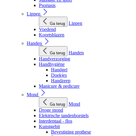
Psoriasis
Lippen
Lippen
Ga terug
Voedend
Koortsblazen
Handen
Handen
Ga terug
Handverzorging
Handhygiëne
Handgel
Doekjes
Handzeep
Manicure & pedicure
Mond
Mond
Ga terug
Droge mond
Elektrische tandenborstels
Interdentaal - flos
Kunstgebit
Bevestiging prothese