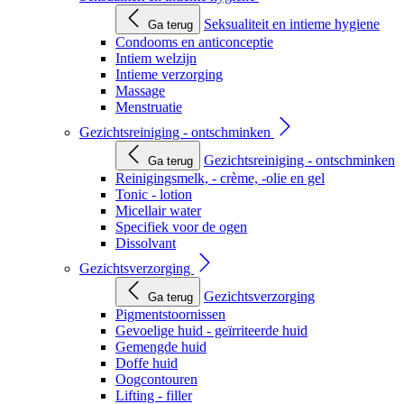
Seksualiteit en intieme hygiene
Ga terug
Condooms en anticonceptie
Intiem welzijn
Intieme verzorging
Massage
Menstruatie
Gezichtsreiniging - ontschminken
Gezichtsreiniging - ontschminken
Ga terug
Reinigingsmelk, - crème, -olie en gel
Tonic - lotion
Micellair water
Specifiek voor de ogen
Dissolvant
Gezichtsverzorging
Gezichtsverzorging
Ga terug
Pigmentstoornissen
Gevoelige huid - geïrriteerde huid
Gemengde huid
Doffe huid
Oogcontouren
Lifting - filler