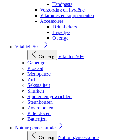
Tandpasta
Verzorging en hygiëne
Vitamines en supplementen
Accessoires
Drinkbekers
Lepeltjes
Overige
Vitaliteit 50+
Vitaliteit 50+
Ga terug
Geheugen
Prostaat
Menopauze
Zicht
Seksualiteit
Snurken
Spieren en gewrichten
Steunkousen
Zware benen
Pillendozen
Batterijen
Natuur geneeskunde
Natuur geneeskunde
Ga terug