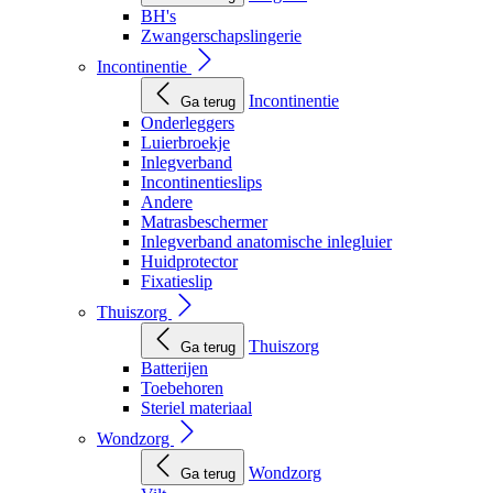
BH's
Zwangerschapslingerie
Incontinentie
Incontinentie
Ga terug
Onderleggers
Luierbroekje
Inlegverband
Incontinentieslips
Andere
Matrasbeschermer
Inlegverband anatomische inlegluier
Huidprotector
Fixatieslip
Thuiszorg
Thuiszorg
Ga terug
Batterijen
Toebehoren
Steriel materiaal
Wondzorg
Wondzorg
Ga terug