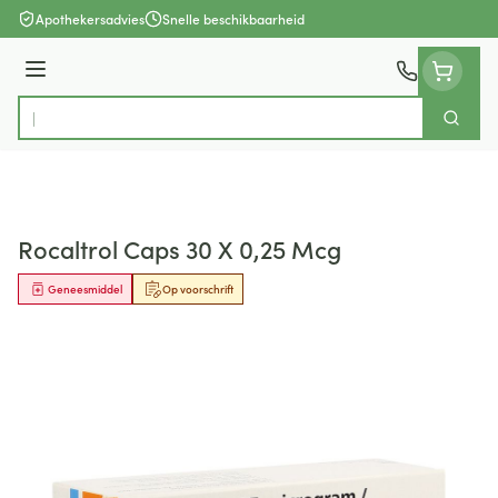
Ga naar de inhoud
Apothekersadvies
Snelle beschikbaarheid
Menu
Zoek
Product, merk, categorie...
Rocaltrol Caps 30 X 0,25 Mcg
Geneesmiddel
Op voorschrift