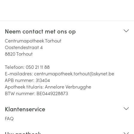
Neem contact met ons op
Centrumapotheek Torhout
Oostendestraat 4
8820
Torhout
Telefoon:
050 21 11 88
E-mailadres:
centrumapotheek.torhout@
skynet.be
APB nummer:
313404
Apotheek titularis:
Annelore Verbrugghe
BTW nummer:
BE0449228873
Klantenservice
FAQ
Uw apotheek