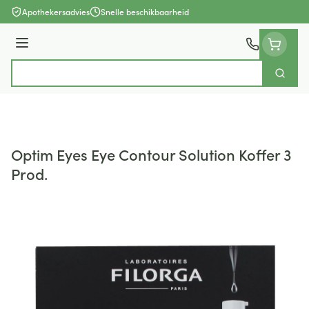
Ga naar de inhoud
Apothekersadvies
Snelle beschikbaarheid
Menu
Zoek
Product, merk, categorie...
Optim Eyes Eye Contour Solution Koffer 3
Prod.