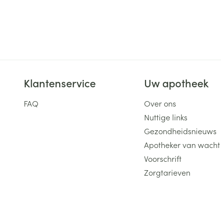
ging
Supplementen
Insectenwe
Mondmaskers
middelen
ssen
 -
id
Klantenservice
Uw apotheek
d
FAQ
Over ons
Nuttige links
Gezondheidsnieuws
Apotheker van wacht
Zelfbruiner
Scheren
Voorschrift
Zorgtarieven