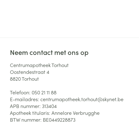
Haar
Gezichtsverzor
Pillendozen en
accessoires
Pigmentstoorni
Gevoelige huid
geïrriteerde hu
Neem contact met ons op
Gemengde hui
Doffe huid
Centrumapotheek Torhout
Oostendestraat 4
Toon meer
8820
Torhout
Telefoon:
050 21 11 88
Snurken
E-mailadres:
centrumapotheek.torhout@
skynet.be
APB nummer:
313404
Apotheek titularis:
Annelore Verbrugghe
BTW nummer:
BE0449228873