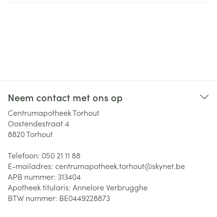
Neem contact met ons op
Centrumapotheek Torhout
Oostendestraat 4
8820
Torhout
Telefoon:
050 21 11 88
E-mailadres:
centrumapotheek.torhout@
skynet.be
APB nummer:
313404
Apotheek titularis:
Annelore Verbrugghe
BTW nummer:
BE0449228873