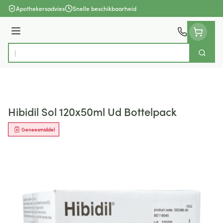
Ga naar de inhoud
Apothekersadvies
Snelle beschikbaarheid
Menu
Zoek
Product, merk, categorie...
Hibidil Sol 120x50ml Ud Bottelpack
Geneesmiddel