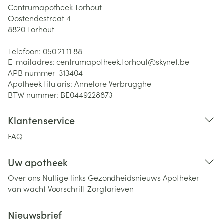
Centrumapotheek Torhout
Oostendestraat 4
8820
Torhout
Telefoon:
050 21 11 88
E-mailadres:
centrumapotheek.torhout@
skynet.be
APB nummer:
313404
Apotheek titularis:
Annelore Verbrugghe
BTW nummer:
BE0449228873
Klantenservice
FAQ
Uw apotheek
Over ons
Nuttige links
Gezondheidsnieuws
Apotheker
van wacht
Voorschrift
Zorgtarieven
Nieuwsbrief