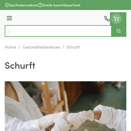
Ga naar de inhoud
Apothekersadvies
Snelle beschikbaarheid
Menu
Zoek
Product, merk, categorie...
Home
/
Gezondheidsnieuws
/
Schurft
Schurft