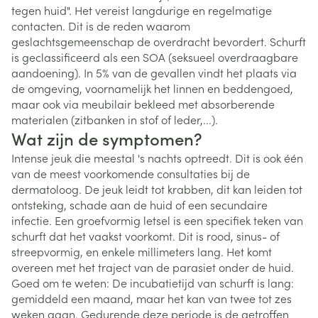
tegen huid". Het vereist langdurige en regelmatige
contacten. Dit is de reden waarom
geslachtsgemeenschap de overdracht bevordert. Schurft
is geclassificeerd als een SOA (seksueel overdraagbare
aandoening). In 5% van de gevallen vindt het plaats via
de omgeving, voornamelijk het linnen en beddengoed,
maar ook via meubilair bekleed met absorberende
materialen (zitbanken in stof of leder,...).
Wat zijn de symptomen?
Intense jeuk die meestal 's nachts optreedt. Dit is ook één
van de meest voorkomende consultaties bij de
dermatoloog. De jeuk leidt tot krabben, dit kan leiden tot
ontsteking, schade aan de huid of een secundaire
infectie. Een groefvormig letsel is een specifiek teken van
schurft dat het vaakst voorkomt. Dit is rood, sinus- of
streepvormig, en enkele millimeters lang. Het komt
overeen met het traject van de parasiet onder de huid.
Goed om te weten: De incubatietijd van schurft is lang:
gemiddeld een maand, maar het kan van twee tot zes
weken gaan. Gedurende deze periode is de getroffen