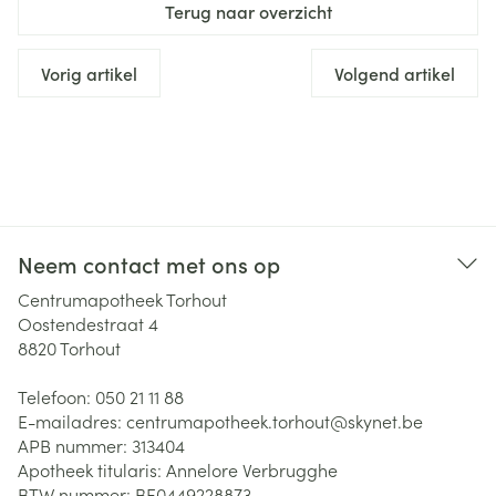
Terug naar overzicht
Vorig artikel
Volgend artikel
Neem contact met ons op
Centrumapotheek Torhout
Oostendestraat 4
8820
Torhout
Telefoon:
050 21 11 88
E-mailadres:
centrumapotheek.torhout@
skynet.be
APB nummer:
313404
Apotheek titularis:
Annelore Verbrugghe
BTW nummer:
BE0449228873