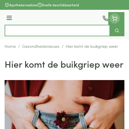
Ga naar de inhoud
Apothekersadvies
Snelle beschikbaarheid
Menu
Zoek
Product, merk, categorie...
Home
/
Gezondheidsnieuws
/
Hier komt de buikgriep weer
Hier komt de buikgriep weer