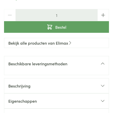
Aantal
Bestel
Bekijk alle producten van Elimax
Beschikbare leveringsmethoden
Beschrijving
Snelle en effectieve luizendodende
omgevingsspray
Eigenschappen
Werkzame stof
: chrysanthemum cinerariaefolium,