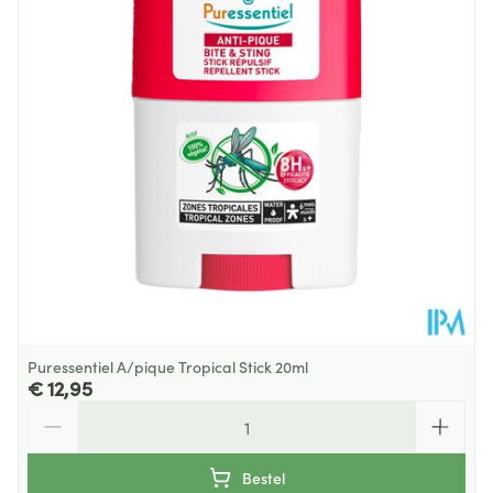
Hoeveelheid
150
Verpakking
Behoud
Kamertemperatuur (15°C - 25°C)
Puressentiel A/pique Tropical Stick 20ml
€ 12,95
Aantal
Bestel