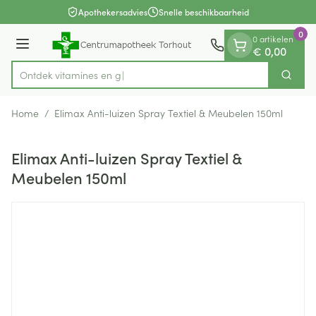
Dia 1 van 1
Ga naar de inhoud
Apothekersadvies
Snelle beschikbaarheid
0
0 artikelen
Menu
€ 0,00
Ontdek vitami
Zoek
Product, merk, categorie...
Home
/
Elimax Anti-luizen Spray Textiel & Meubelen 150ml
Elimax Anti-luizen Spray Textiel &
Meubelen 150ml