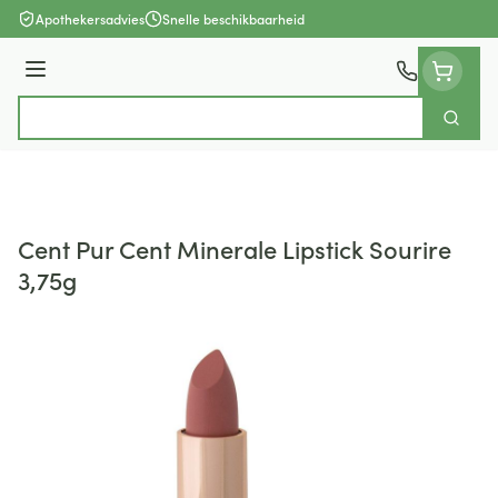
Ga naar de inhoud
Apothekersadvies
Snelle beschikbaarheid
Menu
Zoek
Product, merk, categorie...
Cent Pur Cent Minerale Lipstick Sourire
3,75g