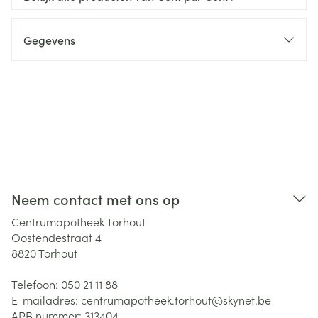
Gegevens
Neem contact met ons op
Centrumapotheek Torhout
Oostendestraat 4
8820
Torhout
Telefoon:
050 21 11 88
E-mailadres:
centrumapotheek.torhout@
skynet.be
APB nummer:
313404