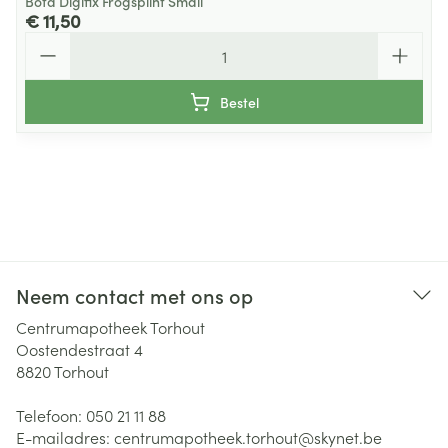
Bota Digifix Frogsplint Small
€ 11,50
Aantal
Bestel
Neem contact met ons op
Centrumapotheek Torhout
Oostendestraat 4
8820
Torhout
Telefoon:
050 21 11 88
E-mailadres:
centrumapotheek.torhout@
skynet.be