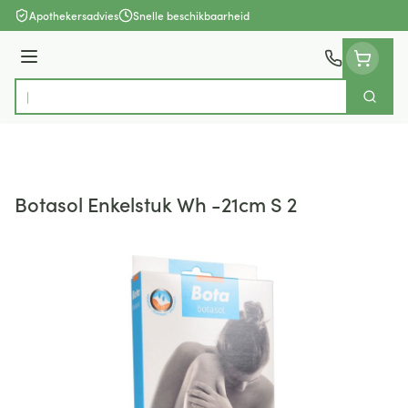
Ga naar de inhoud
Apothekersadvies
Snelle beschikbaarheid
Menu
Zoek
Product, merk, categorie...
Botasol Enkelstuk Wh -21cm S 2