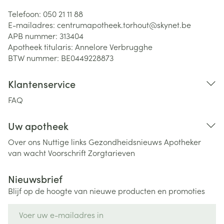
Telefoon:
050 21 11 88
E-mailadres:
centrumapotheek.torhout@
skynet.be
APB nummer:
313404
Apotheek titularis:
Annelore Verbrugghe
BTW nummer:
BE0449228873
Klantenservice
FAQ
Uw apotheek
Over ons
Nuttige links
Gezondheidsnieuws
Apotheker
van wacht
Voorschrift
Zorgtarieven
Nieuwsbrief
Blijf op de hoogte van nieuwe producten en promoties
E-mail adres