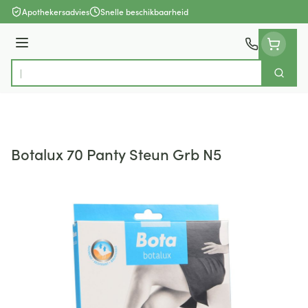
Ga naar de inhoud
Apothekersadvies
Snelle beschikbaarheid
Menu
Zoek
Product, merk, categorie...
Botalux 70 Panty Steun Grb N5