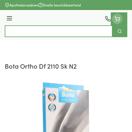
Ga naar de inhoud
Apothekersadvies
Snelle beschikbaarheid
Menu
Zoek
Product, merk, categorie...
Bota Ortho Df 2110 Sk N2