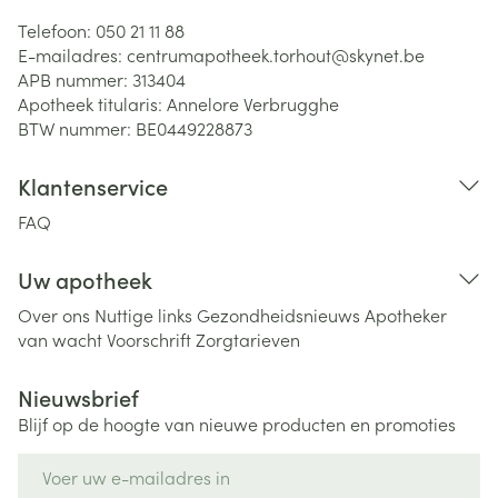
Telefoon:
050 21 11 88
E-mailadres:
centrumapotheek.torhout@
skynet.be
APB nummer:
313404
Apotheek titularis:
Annelore Verbrugghe
BTW nummer:
BE0449228873
Klantenservice
FAQ
Uw apotheek
Over ons
Nuttige links
Gezondheidsnieuws
Apotheker
van wacht
Voorschrift
Zorgtarieven
Nieuwsbrief
Blijf op de hoogte van nieuwe producten en promoties
E-mail adres