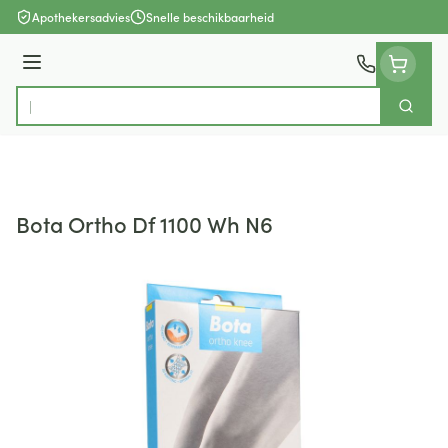
Ga naar de inhoud
Apothekersadvies
Snelle beschikbaarheid
Menu
Zoek
Product, merk, categorie...
Bota Ortho Df 1100 Wh N6