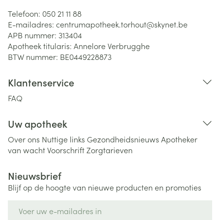
Telefoon:
050 21 11 88
E-mailadres:
centrumapotheek.torhout@
skynet.be
APB nummer:
313404
Apotheek titularis:
Annelore Verbrugghe
BTW nummer:
BE0449228873
Klantenservice
FAQ
Uw apotheek
Over ons
Nuttige links
Gezondheidsnieuws
Apotheker
van wacht
Voorschrift
Zorgtarieven
Nieuwsbrief
Blijf op de hoogte van nieuwe producten en promoties
E-mail adres