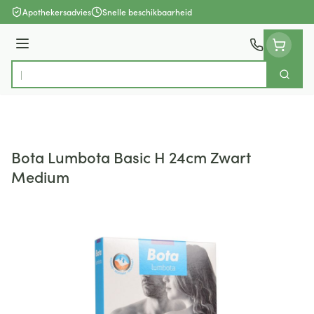
Ga naar de inhoud
Apothekersadvies
Snelle beschikbaarheid
Menu
Zoek
Product, merk, categorie...
Bota Lumbota Basic H 24cm Zwart
Medium