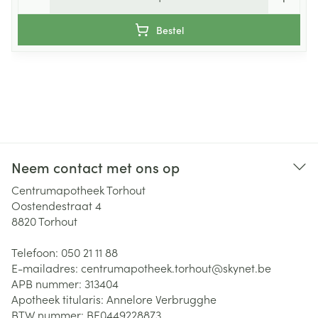
Bestel
Neem contact met ons op
Centrumapotheek Torhout
Oostendestraat 4
8820
Torhout
Telefoon:
050 21 11 88
E-mailadres:
centrumapotheek.torhout@
skynet.be
APB nummer:
313404
Apotheek titularis:
Annelore Verbrugghe
BTW nummer:
BE0449228873