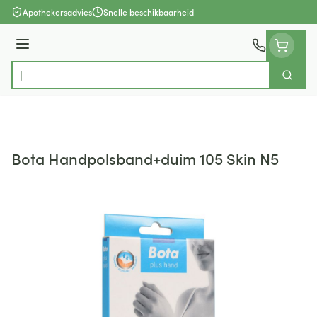
Ga naar de inhoud
Apothekersadvies
Snelle beschikbaarheid
Menu
Zoek
Product, merk, categorie...
Bota Handpolsband+duim 105 Skin N5