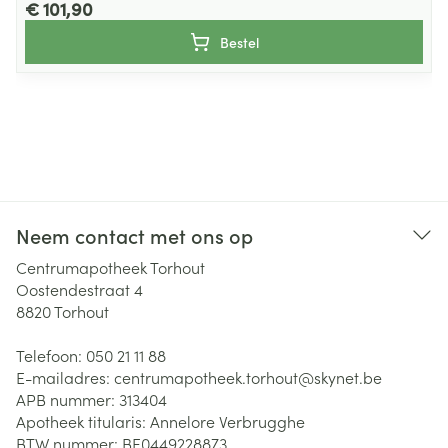
€ 101,90
Bestel
Neem contact met ons op
Centrumapotheek Torhout
Oostendestraat 4
8820
Torhout
Telefoon:
050 21 11 88
E-mailadres:
centrumapotheek.torhout@
skynet.be
APB nummer:
313404
Apotheek titularis:
Annelore Verbrugghe
BTW nummer:
BE0449228873