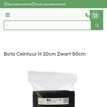
Ga naar de inhoud
Apothekersadvies
Snelle beschikbaarheid
Menu
Zoek
Product, merk, categorie...
Bota Ceintuur H 20cm Zwart 90cm