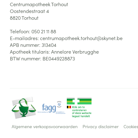
Centrumapotheek Torhout
Oostendestraat 4
8820
Torhout
Telefoon:
050 21 11 88
E-mailadres:
centrumapotheek.torhout@
skynet.be
APB nummer:
313404
Apotheek titularis:
Annelore Verbrugghe
BTW nummer:
BE0449228873
Algemene verkoopsvoorwaarden
Privacy disclaimer
Cookie