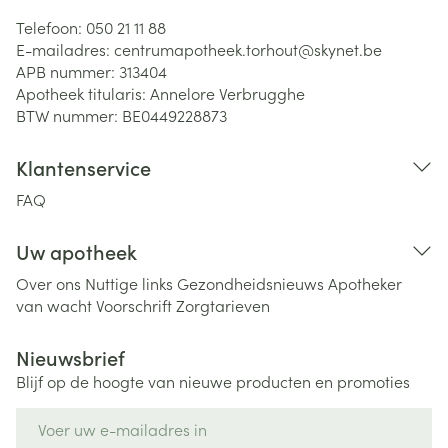
Telefoon:
050 21 11 88
E-mailadres:
centrumapotheek.torhout@
skynet.be
APB nummer:
313404
Apotheek titularis:
Annelore Verbrugghe
BTW nummer:
BE0449228873
Klantenservice
FAQ
Uw apotheek
Over ons
Nuttige links
Gezondheidsnieuws
Apotheker
van wacht
Voorschrift
Zorgtarieven
Nieuwsbrief
Blijf op de hoogte van nieuwe producten en promoties
E-mail adres