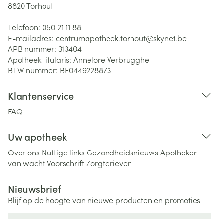
8820
Torhout
Telefoon:
050 21 11 88
E-mailadres:
centrumapotheek.torhout@
skynet.be
APB nummer:
313404
Apotheek titularis:
Annelore Verbrugghe
BTW nummer:
BE0449228873
Klantenservice
FAQ
Uw apotheek
Over ons
Nuttige links
Gezondheidsnieuws
Apotheker
van wacht
Voorschrift
Zorgtarieven
Nieuwsbrief
Blijf op de hoogte van nieuwe producten en promoties
E-mail adres