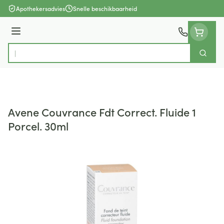
Ga naar de inhoud
Apothekersadvies
Snelle beschikbaarheid
Menu
Zoek
Product, merk, categorie...
Avene Couvrance Fdt Correct. Fluide 1
Porcel. 30ml