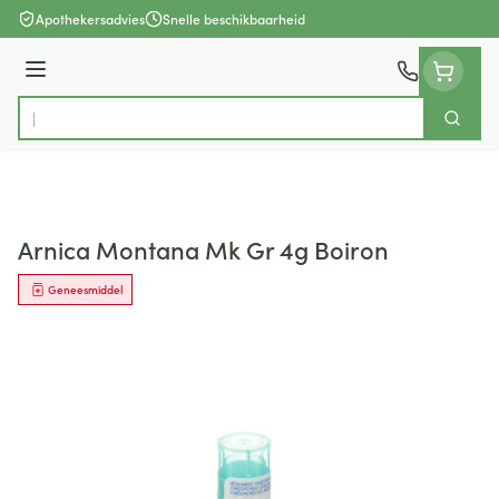
Ga naar de inhoud
Apothekersadvies
Snelle beschikbaarheid
Menu
Zoek
Product, merk, categorie...
Arnica Montana Mk Gr 4g Boiron
Geneesmiddel