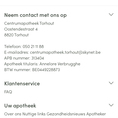
Neem contact met ons op
Centrumapotheek Torhout
Oostendestraat 4
8820
Torhout
Telefoon:
050 21 11 88
E-mailadres:
centrumapotheek.torhout@
skynet.be
APB nummer:
313404
Apotheek titularis:
Annelore Verbrugghe
BTW nummer:
BE0449228873
Klantenservice
FAQ
Uw apotheek
Over ons
Nuttige links
Gezondheidsnieuws
Apotheker