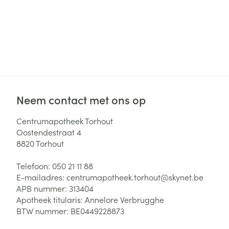
Neem contact met ons op
Centrumapotheek Torhout
Oostendestraat 4
8820
Torhout
Telefoon:
050 21 11 88
E-mailadres:
centrumapotheek.torhout@
skynet.be
APB nummer:
313404
Apotheek titularis:
Annelore Verbrugghe
BTW nummer:
BE0449228873