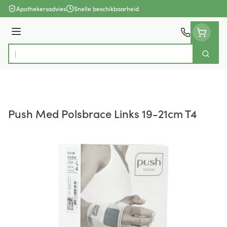
Ga naar de inhoud
Apothekersadvies
Snelle beschikbaarheid
Menu
Zoek
Product, merk, categorie...
Push Med Polsbrace Links 19-21cm T4