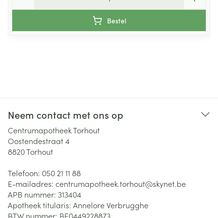
Bestel
Neem contact met ons op
Centrumapotheek Torhout
Oostendestraat 4
8820
Torhout
Telefoon:
050 21 11 88
E-mailadres:
centrumapotheek.torhout@
skynet.be
APB nummer:
313404
Apotheek titularis:
Annelore Verbrugghe
BTW nummer:
BE0449228873