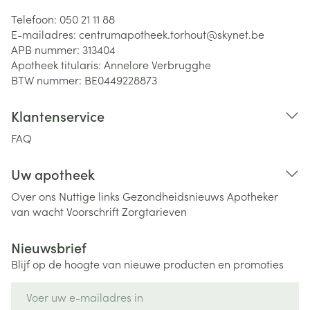
Telefoon:
050 21 11 88
E-mailadres:
centrumapotheek.torhout@
skynet.be
APB nummer:
313404
Apotheek titularis:
Annelore Verbrugghe
BTW nummer:
BE0449228873
Klantenservice
FAQ
Uw apotheek
Over ons
Nuttige links
Gezondheidsnieuws
Apotheker
van wacht
Voorschrift
Zorgtarieven
Nieuwsbrief
Blijf op de hoogte van nieuwe producten en promoties
E-mail adres