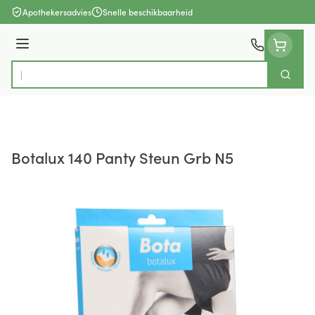
Ga naar de inhoud
Apothekersadvies
Snelle beschikbaarheid
Menu
Zoek
Product, merk, categorie...
Botalux 140 Panty Steun Grb N5