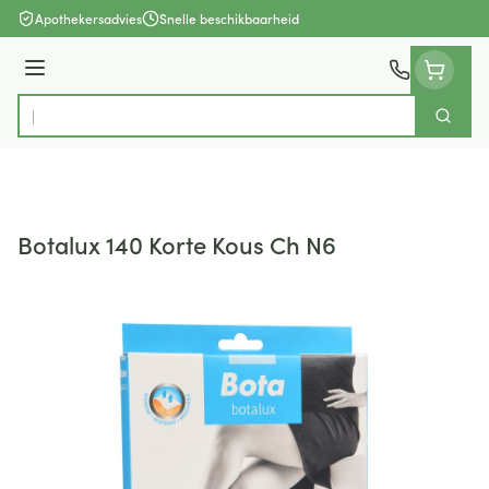
Ga naar de inhoud
Apothekersadvies
Snelle beschikbaarheid
Menu
Zoek
Product, merk, categorie...
Botalux 140 Korte Kous Ch N6