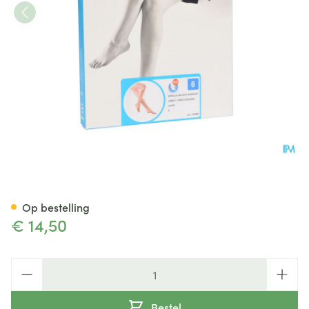
Botalux 140 Korte Kous Ch N6
Op bestelling
€ 14,50
Aantal
Bestel