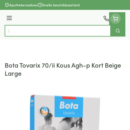
Ga naar de inhoud
Apothekersadvies
Snelle beschikbaarheid
Menu
Zoek
Product, merk, categorie...
Bota Tovarix 70/ii Kous Agh-p Kort Beige
Large