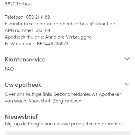
8820
Torhout
Telefoon:
050 21 11 88
E-mailadres:
centrumapotheek.torhout@
skynet.be
APB nummer:
313404
Apotheek titularis:
Annelore Verbrugghe
BTW nummer:
BE0449228873
Klantenservice
FAQ
Uw apotheek
Over ons
Nuttige links
Gezondheidsnieuws
Apotheker
van wacht
Voorschrift
Zorgtarieven
Nieuwsbrief
Blijf op de hoogte van nieuwe producten en promoties
E-mail adres