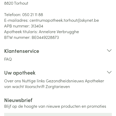
8820
Torhout
Telefoon:
050 21 11 88
E-mailadres:
centrumapotheek.torhout@
skynet.be
APB nummer:
313404
Apotheek titularis:
Annelore Verbrugghe
BTW nummer:
BE0449228873
Klantenservice
FAQ
Uw apotheek
Over ons
Nuttige links
Gezondheidsnieuws
Apotheker
van wacht
Voorschrift
Zorgtarieven
Nieuwsbrief
Blijf op de hoogte van nieuwe producten en promoties
E-mail adres