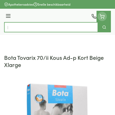
Ga naar de inhoud
Apothekersadvies
Snelle beschikbaarheid
Menu
Zoek
Product, merk, categorie...
Bota Tovarix 70/ii Kous Ad-p Kort Beige
Xlarge