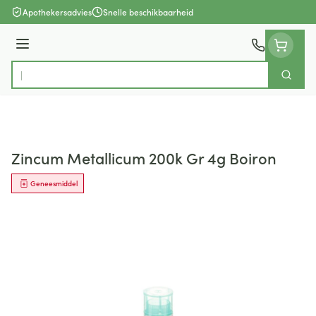
Ga naar de inhoud
Apothekersadvies
Snelle beschikbaarheid
Menu
Zoek
Product, merk, categorie...
Zincum Metallicum 200k Gr 4g Boiron
Geneesmiddel