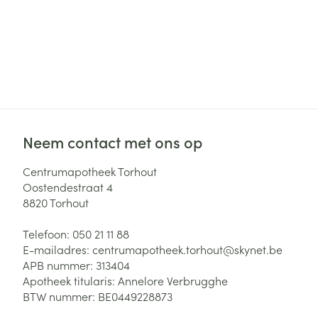
Neem contact met ons op
Centrumapotheek Torhout
Oostendestraat 4
8820
Torhout
Telefoon:
050 21 11 88
E-mailadres:
centrumapotheek.torhout@
skynet.be
APB nummer:
313404
Apotheek titularis:
Annelore Verbrugghe
BTW nummer:
BE0449228873