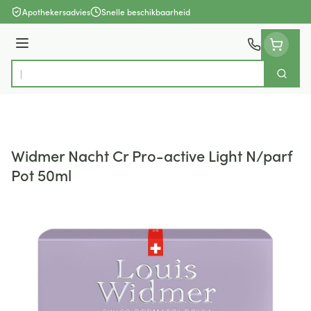
Ga naar de inhoud
Apothekersadvies
Snelle beschikbaarheid
Menu
Zoek
Product, merk, categorie...
Widmer Nacht Cr Pro-active Light N/parf
Pot 50ml