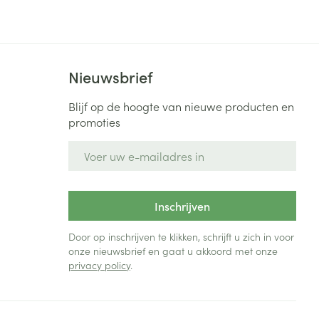
Bed
ng zon
Doorliggen - decubitis
Toon meer
ie
Urinewegen
Nieuwsbrief
id, spanning
Stoppen met roken
Blijf op de hoogte van nieuwe producten en
promoties
 en intieme
Gezichtsreiniging -
ontschminken
n Orthopedie
Instrumenten
E-mail adres
sche
n anticonceptie
Reinigingsmelk, - crème, -
Anti tumor middelen
olie en gel
jn
Inschrijven
Tonic - lotion
zorging
Anesthesie
Micellair water
Door op inschrijven te klikken, schrijft u zich in voor
onze nieuwsbrief en gaat u akkoord met onze
Specifiek voor de ogen
privacy policy
.
t
ie
Diverse geneesmiddelen
Toon meer