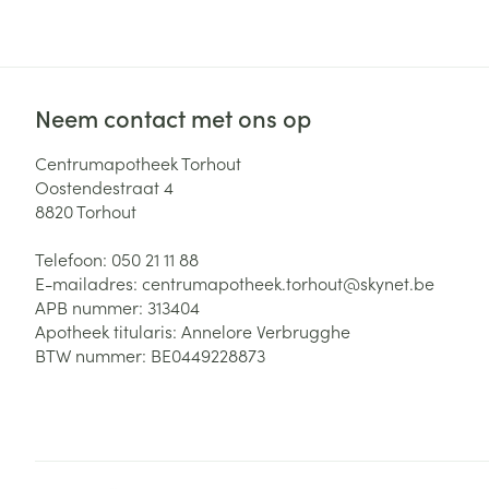
Zuurstof
Eelt
Eksteroog - lik
Ademhalingsste
Toon meer
Neem contact met ons op
Spieren en gew
Centrumapotheek Torhout
Oostendestraat 4
Specifiek voor
8820
Torhout
Naalden en spu
Lichaamsverzo
Telefoon:
050 21 11 88
Infecties
Spuiten
Deodorant
E-mailadres:
centrumapotheek.torhout@
skynet.be
Oplossing voor 
APB nummer:
313404
Gezichtsverzor
Apotheek titularis:
Annelore Verbrugghe
Naalden
Luizen
BTW nummer:
BE0449228873
Naalden voor i
pennaalden
Diagnostica
Toon meer