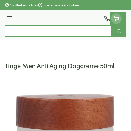
Ga naar de inhoud
Apothekersadvies
Snelle beschikbaarheid
Menu
Zoek
Product, merk, categorie...
Tinge Men Anti Aging Dagcreme 50ml