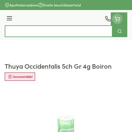
Ga naar de inhoud
Apothekersadvies
Snelle beschikbaarheid
Menu
Zoek
Product, merk, categorie...
Thuya Occidentalis 5ch Gr 4g Boiron
Geneesmiddel