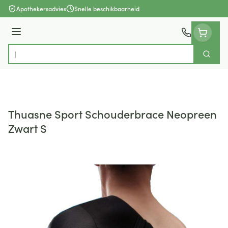
Ga naar de inhoud
Apothekersadvies
Snelle beschikbaarheid
Menu
Zoek
Product, merk, categorie...
Thuasne Sport Schouderbrace Neopreen
Zwart S