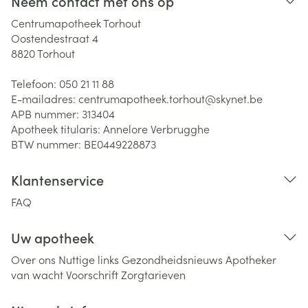
Neem contact met ons op
Centrumapotheek Torhout
Oostendestraat 4
8820
Torhout
Telefoon:
050 21 11 88
E-mailadres:
centrumapotheek.torhout@
skynet.be
APB nummer:
313404
Apotheek titularis:
Annelore Verbrugghe
BTW nummer:
BE0449228873
Klantenservice
FAQ
Uw apotheek
Over ons
Nuttige links
Gezondheidsnieuws
Apotheker
van wacht
Voorschrift
Zorgtarieven