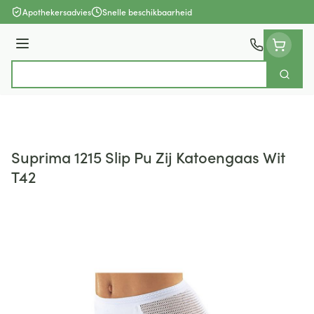
Ga naar de inhoud
Apothekersadvies
Snelle beschikbaarheid
Menu
Zoek
Product, merk, categorie...
Suprima 1215 Slip Pu Zij Katoengaas Wit
T42