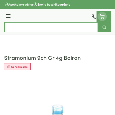
Ga naar de inhoud
Apothekersadvies
Snelle beschikbaarheid
Menu
Zoek
Product, merk, categorie...
Stramonium 9ch Gr 4g Boiron
Geneesmiddel