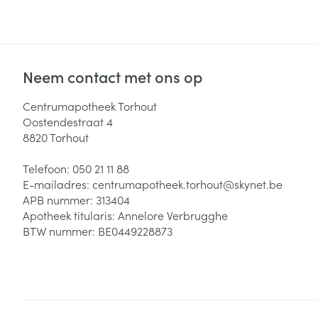
Zuurstof
Eelt
Eksteroog - lik
Ademhalingsste
Toon meer
Neem contact met ons op
Spieren en gew
Centrumapotheek Torhout
Oostendestraat 4
Specifiek voor
8820
Torhout
Naalden en spu
Lichaamsverzo
Telefoon:
050 21 11 88
Infecties
Spuiten
Deodorant
E-mailadres:
centrumapotheek.torhout@
skynet.be
Oplossing voor 
APB nummer:
313404
Gezichtsverzor
Apotheek titularis:
Annelore Verbrugghe
Naalden
Luizen
BTW nummer:
BE0449228873
Naalden voor i
pennaalden
Diagnostica
Toon meer