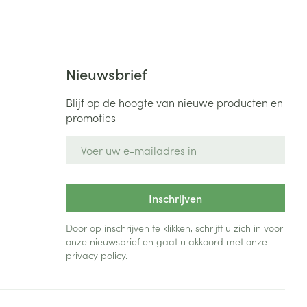
Bed
ng zon
Doorliggen - decubitis
Toon meer
ie
Urinewegen
Nieuwsbrief
id, spanning
Stoppen met roken
Blijf op de hoogte van nieuwe producten en
promoties
 en intieme
Gezichtsreiniging -
ontschminken
n Orthopedie
Instrumenten
E-mail adres
sche
n anticonceptie
Reinigingsmelk, - crème, -
Anti tumor middelen
olie en gel
jn
Inschrijven
Tonic - lotion
zorging
Anesthesie
Micellair water
Door op inschrijven te klikken, schrijft u zich in voor
onze nieuwsbrief en gaat u akkoord met onze
Specifiek voor de ogen
privacy policy
.
t
ie
Diverse geneesmiddelen
Toon meer