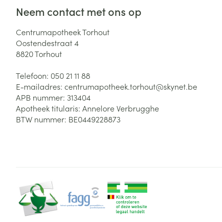
Neem contact met ons op
Zuurstof
Eelt
Eksteroog - lik
Centrumapotheek Torhout
Ademhalingsste
Oostendestraat 4
Toon meer
8820
Torhout
Spieren en gew
Telefoon:
050 21 11 88
E-mailadres:
centrumapotheek.torhout@
skynet.be
Specifiek voor
APB nummer:
313404
Naalden en spu
Apotheek titularis:
Annelore Verbrugghe
Lichaamsverzo
Infecties
BTW nummer:
BE0449228873
Spuiten
Deodorant
Oplossing voor 
Gezichtsverzor
Naalden
Luizen
Naalden voor i
pennaalden
Diagnostica
Toon meer