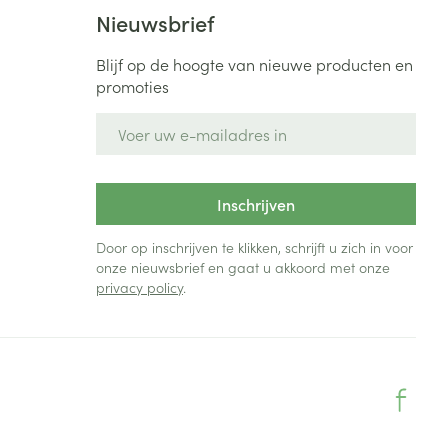
Bed
Nieuwsbrief
ng zon
Doorliggen - decubitis
Blijf op de hoogte van nieuwe producten en
Toon meer
ie
Urinewegen
promoties
E-mail adres
id, spanning
Stoppen met roken
 en intieme
Gezichtsreiniging -
ontschminken
n Orthopedie
Instrumenten
Inschrijven
sche
n anticonceptie
Reinigingsmelk, - crème, -
Anti tumor middelen
Door op inschrijven te klikken, schrijft u zich in voor
olie en gel
onze nieuwsbrief en gaat u akkoord met onze
jn
privacy policy
.
Tonic - lotion
zorging
Anesthesie
Micellair water
Specifiek voor de ogen
t
ie
Diverse geneesmiddelen
Toon meer