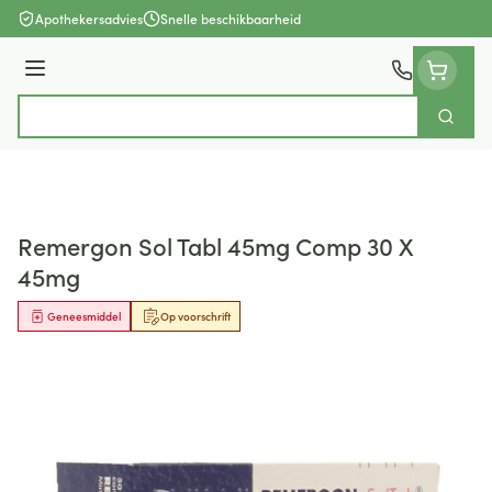
Ga naar de inhoud
Apothekersadvies
Snelle beschikbaarheid
Menu
Zoek
Product, merk, categorie...
Remergon Sol Tabl 45mg Comp 30 X
45mg
Geneesmiddel
Op voorschrift