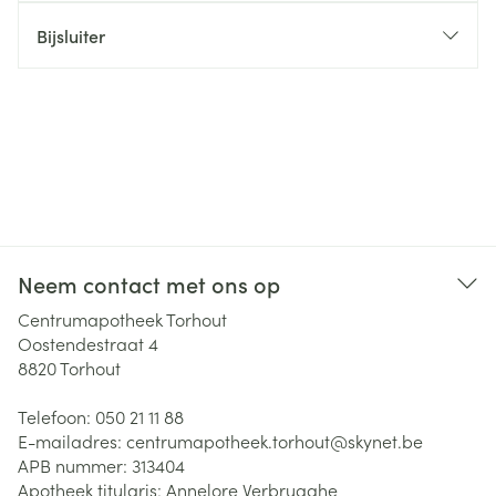
Bijsluiter
Neem contact met ons op
Centrumapotheek Torhout
Oostendestraat 4
8820
Torhout
Telefoon:
050 21 11 88
E-mailadres:
centrumapotheek.torhout@
skynet.be
APB nummer:
313404
Apotheek titularis:
Annelore Verbrugghe