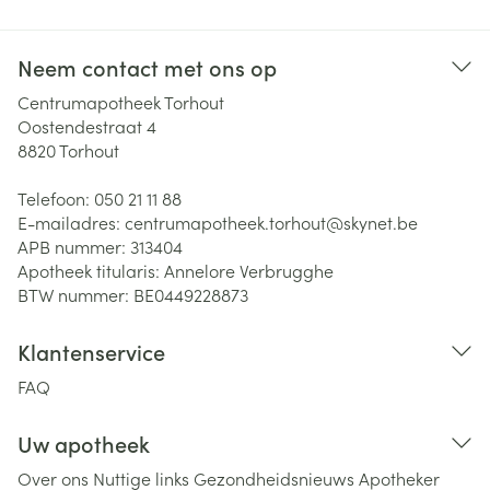
Neem contact met ons op
Centrumapotheek Torhout
Oostendestraat 4
8820
Torhout
Telefoon:
050 21 11 88
E-mailadres:
centrumapotheek.torhout@
skynet.be
APB nummer:
313404
Apotheek titularis:
Annelore Verbrugghe
BTW nummer:
BE0449228873
Klantenservice
FAQ
Uw apotheek
Over ons
Nuttige links
Gezondheidsnieuws
Apotheker