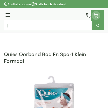
Ga naar de inhoud
Apothekersadvies
Snelle beschikbaarheid
Menu
Zoek
Product, merk, categorie...
Quies Oorband Bad En Sport Klein
Formaat