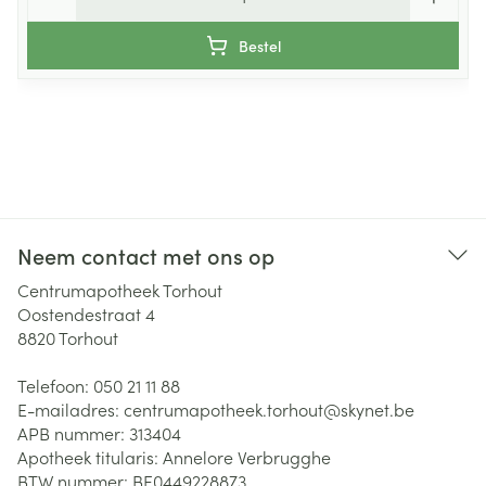
Bestel
Neem contact met ons op
Centrumapotheek Torhout
Oostendestraat 4
8820
Torhout
Telefoon:
050 21 11 88
E-mailadres:
centrumapotheek.torhout@
skynet.be
APB nummer:
313404
Apotheek titularis:
Annelore Verbrugghe
BTW nummer:
BE0449228873