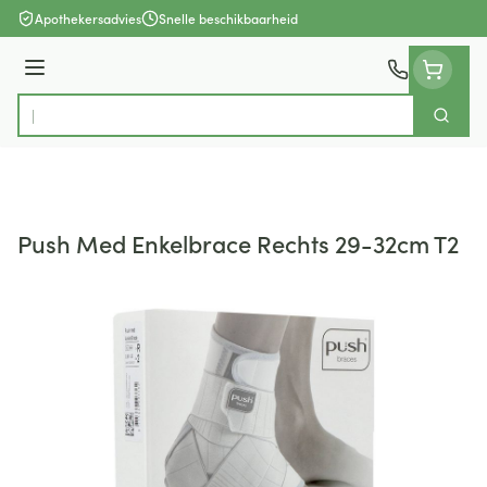
Ga naar de inhoud
Apothekersadvies
Snelle beschikbaarheid
Menu
Zoek
Product, merk, categorie...
Push Med Enkelbrace Rechts 29-32cm T2