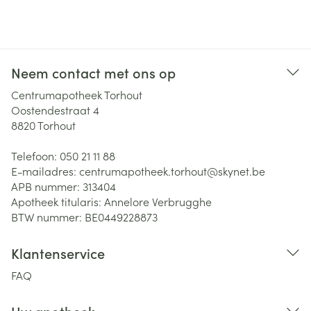
Neem contact met ons op
Centrumapotheek Torhout
Oostendestraat 4
8820
Torhout
Telefoon:
050 21 11 88
E-mailadres:
centrumapotheek.torhout@
skynet.be
APB nummer:
313404
Apotheek titularis:
Annelore Verbrugghe
BTW nummer:
BE0449228873
Klantenservice
FAQ